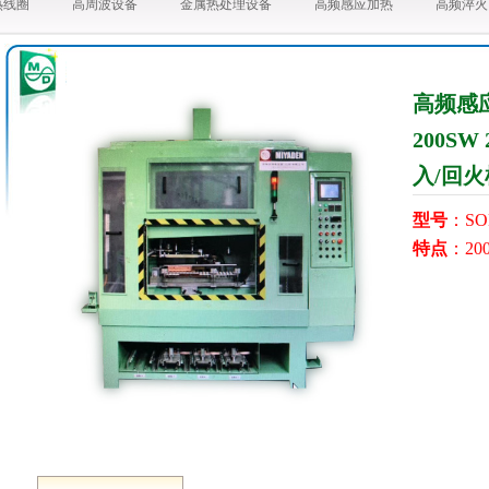
热线圈
高周波设备
金属热处理设备
高频感应加热
高频淬火
高频感应
200S
入/回
型号
：SO
特点
：2