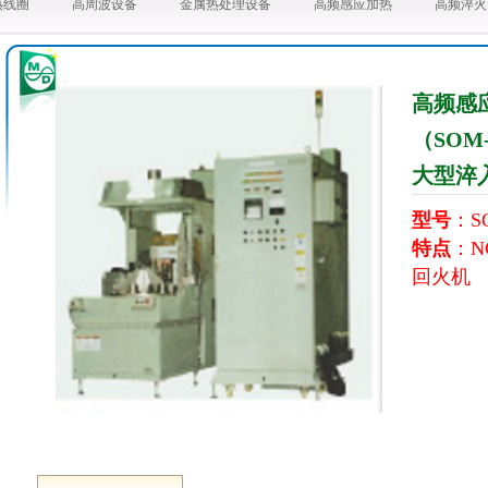
热线圈
高周波设备
金属热处理设备
高频感应加热
高频淬火
高频感
（SOM
大型淬
型号
：SO
特点
：N
回火机